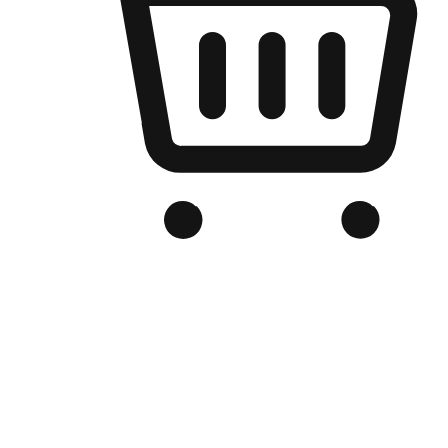
เว็บไซต์อีคอมเมิร์ซของแบรนด์