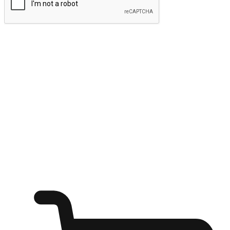
ส่งข้อมูล
ให้ลูกค้าเข้าถึงแบรนด์ของคุณง่ายขึ้น
ไม่ว่าลูกค้ากำลังนั่งทำงาน หรือ รอเพื่อนที่ร้านกาแฟ หรือทำ
กิจกรรมใดก็ตาม แบรนด์ของคุณสามารถสร้างประสบการณ์
การช็อปปิ้งแบบใหม่ที่เหนือกว่าได้ ให้ลูกค้าเข้าถึงแบรนด์ได้
อย่างง่ายทุกที่ทุกเวลา สนุกกับการช็อปปิ้ง บนหลากหลายช่อง
ทาง