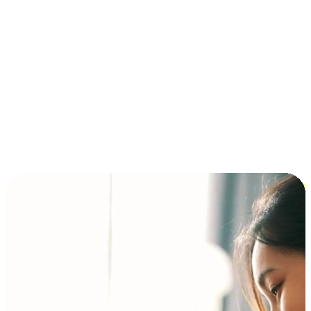
การชำระเงินแบบผ่อนชำระ ซื้อก่อนจ่ายทีหลัง (BNPL)