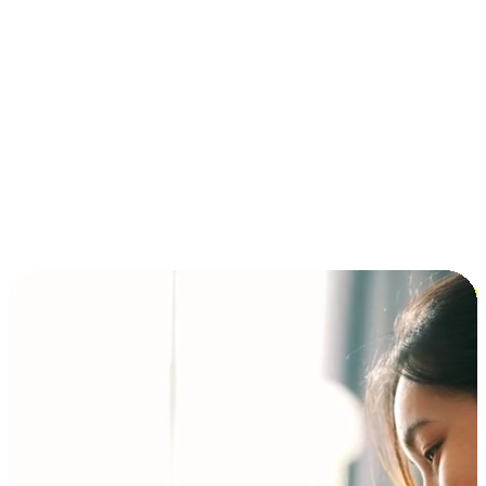
การชำระเงินแบบผ่อนชำระ ซื้อก่อนจ่ายทีหลัง (BNPL)