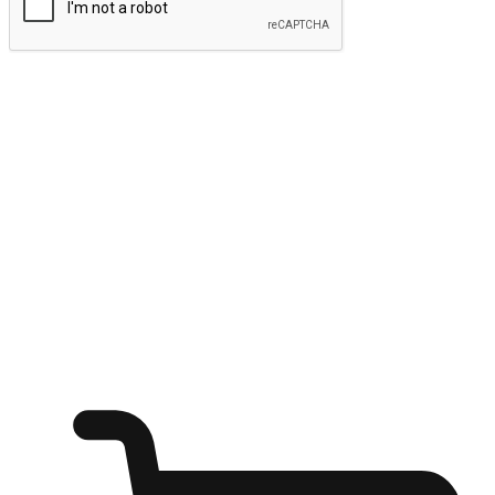
ส่งข้อมูล
ให้ลูกค้าเข้าถึงแบรนด์ของคุณง่ายขึ้น
ไม่ว่าลูกค้ากำลังนั่งทำงาน หรือ รอเพื่อนที่ร้านกาแฟ หรือทำ
กิจกรรมใดก็ตาม แบรนด์ของคุณสามารถสร้างประสบการณ์
การช็อปปิ้งแบบใหม่ที่เหนือกว่าได้ ให้ลูกค้าเข้าถึงแบรนด์ได้
อย่างง่ายทุกที่ทุกเวลา สนุกกับการช็อปปิ้ง บนหลากหลายช่อง
ทาง