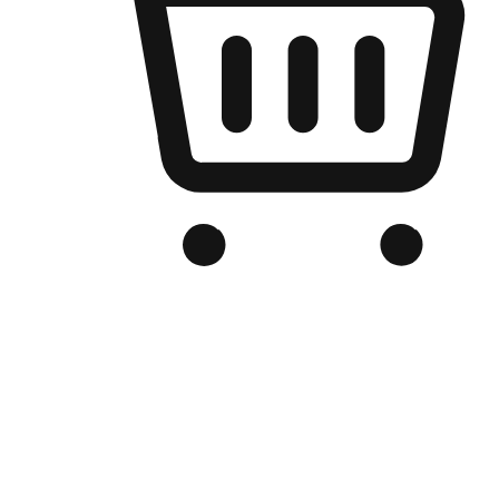
เว็บไซต์อีคอมเมิร์ซของแบรนด์