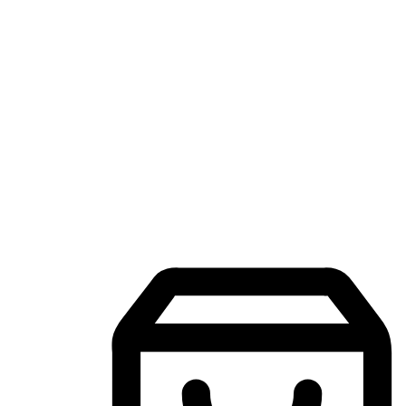
แอปพลิเคชันช้อปปิ้งบนมือถือ