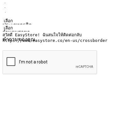
ชื่อ
ชื่อบริษัท
ที่อยู่อีเมล
หมายเลขโทรศัพท์มือถือ
ประเภทธุรกิจ
จำนวนสาขา
คำถามของคุณ
ส่งข้อมูล
ให้ลูกค้าเข้าถึงแบรนด์ของคุณง่ายขึ้น
ไม่ว่าลูกค้ากำลังนั่งทำงาน หรือ รอเพื่อนที่ร้านกาแฟ หรือทำกิ
ทุกเวลา สนุกกับการช็อปปิ้ง บนหลากหลายช่องทาง