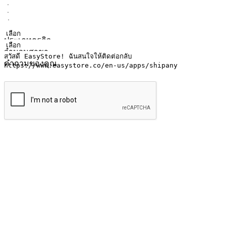
ชื่อ
ชื่อบริษัท
ที่อยู่อีเมล
หมายเลขโทรศัพท์มือถือ
ประเภทธุรกิจ
จำนวนสาขา
คำถามของคุณ
ส่งข้อมูล
ให้ลูกค้าเข้าถึงแบรนด์ของคุณง่ายขึ้น
ไม่ว่าลูกค้ากำลังนั่งทำงาน หรือ รอเพื่อนที่ร้านกาแฟ หรือทำกิ
ทุกเวลา สนุกกับการช็อปปิ้ง บนหลากหลายช่องทาง