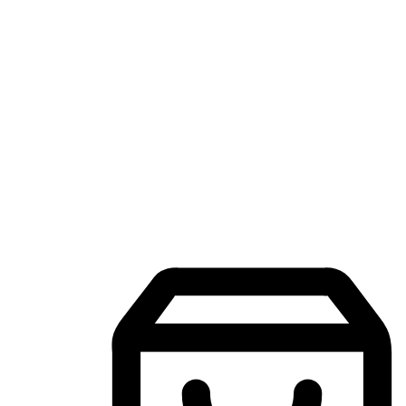
แอปพลิเคชันช้อปปิ้งบนมือถือ