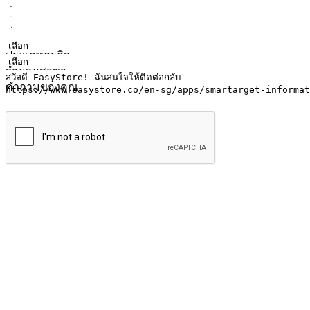
ชื่อ
ชื่อบริษัท
ที่อยู่อีเมล
หมายเลขโทรศัพท์มือถือ
ประเภทธุรกิจ
จำนวนสาขา
คำถามของคุณ
ส่งข้อมูล
ให้ลูกค้าเข้าถึงแบรนด์ของคุณง่ายขึ้น
ไม่ว่าลูกค้ากำลังนั่งทำงาน หรือ รอเพื่อนที่ร้านกาแฟ หรือทำกิ
ทุกเวลา สนุกกับการช็อปปิ้ง บนหลากหลายช่องทาง