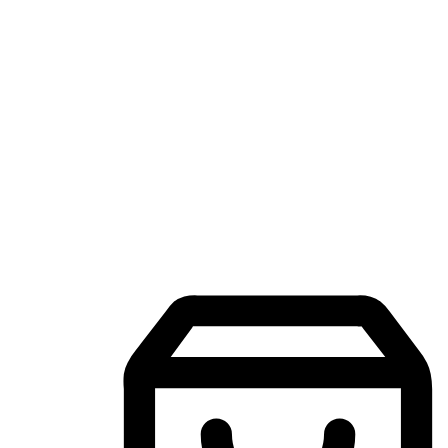
แอปพลิเคชันช้อปปิ้งบนมือถือ