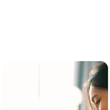
การชำระเงินแบบผ่อนชำระ ซื้อก่อนจ่ายทีหลัง (BNPL)