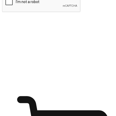
ส่งข้อมูล
ให้ลูกค้าเข้าถึงแบรนด์ของคุณง่ายขึ้น
ไม่ว่าลูกค้ากำลังนั่งทำงาน หรือ รอเพื่อนที่ร้านกาแฟ หรือทำ
กิจกรรมใดก็ตาม แบรนด์ของคุณสามารถสร้างประสบการณ์
การช็อปปิ้งแบบใหม่ที่เหนือกว่าได้ ให้ลูกค้าเข้าถึงแบรนด์ได้
อย่างง่ายทุกที่ทุกเวลา สนุกกับการช็อปปิ้ง บนหลากหลายช่อง
ทาง