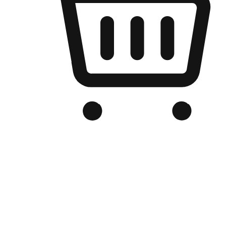
เว็บไซต์อีคอมเมิร์ซของแบรนด์