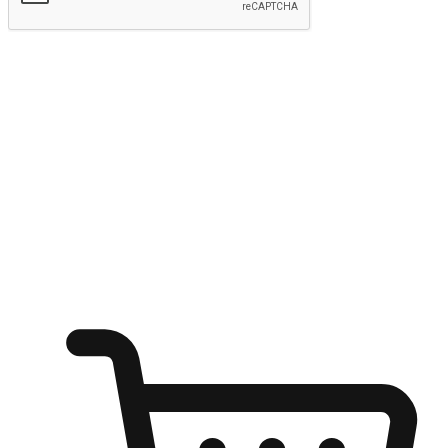
Hantar
Menyinari kegembiraan membeli-belah
di mana sahaja
Ubah setiap saat menjadi peluang untuk penemuan, sama ada dari
meja pejabat, keselesaan sofa, ataupun semasa menunggu kawan di
kedai kopi. Berikan pelanggan kebebasan untuk menjelajah
keinginan berbelanja dari mana-mana dan berbelanja melalui laman
web atau aplikasi mudah alih.