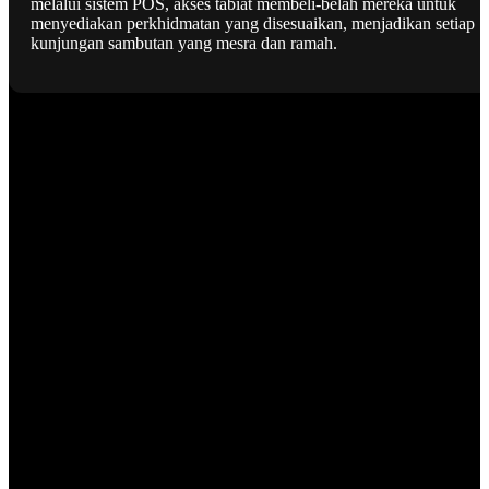
melalui sistem POS, akses tabiat membeli-belah mereka untuk
menyediakan perkhidmatan yang disesuaikan, menjadikan setiap
kunjungan sambutan yang mesra dan ramah.