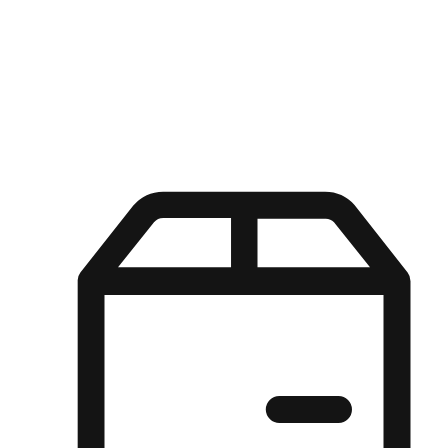
Kuasa pilihan di tangan pelanggan anda dengan pengalaman yang
disesuaikan. Dari fleksibiliti "Beli Dalam Talian, Ambil Di Kedai"
hingga kemudahan "Beli Di Kedai, Hantar Ke Rumah", kami
memastikan setiap aspek pengalaman membeli-belah disesuaikan
untuk memenuhi keperluan mereka.