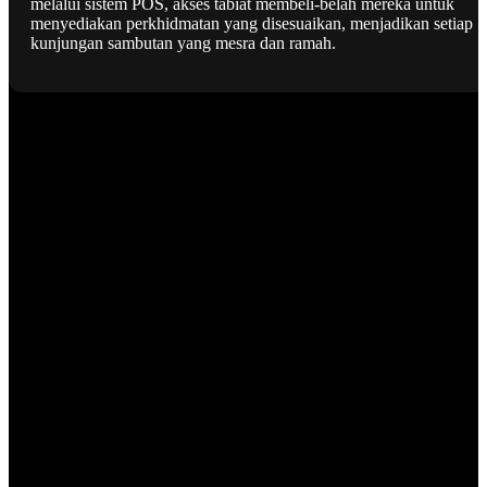
melalui sistem POS, akses tabiat membeli-belah mereka untuk
menyediakan perkhidmatan yang disesuaikan, menjadikan setiap
kunjungan sambutan yang mesra dan ramah.