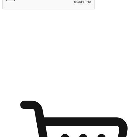
Hantar
Menyinari kegembiraan membeli-belah
di mana sahaja
Ubah setiap saat menjadi peluang untuk penemuan, sama ada dari
meja pejabat, keselesaan sofa, ataupun semasa menunggu kawan di
kedai kopi. Berikan pelanggan kebebasan untuk menjelajah
keinginan berbelanja dari mana-mana dan berbelanja melalui laman
web atau aplikasi mudah alih.