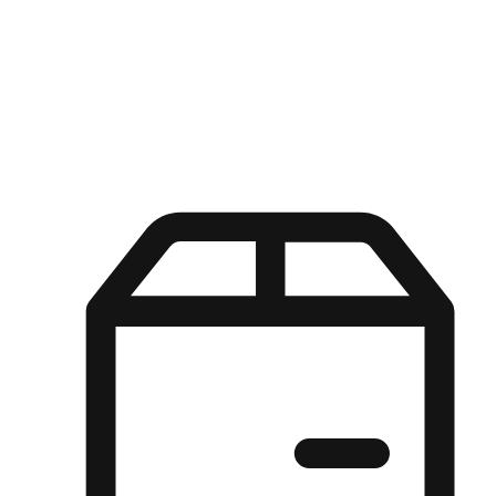
Kuasa pilihan di tangan pelanggan anda dengan pengalaman yang
disesuaikan. Dari fleksibiliti "Beli Dalam Talian, Ambil Di Kedai"
hingga kemudahan "Beli Di Kedai, Hantar Ke Rumah", kami
memastikan setiap aspek pengalaman membeli-belah disesuaikan
untuk memenuhi keperluan mereka.