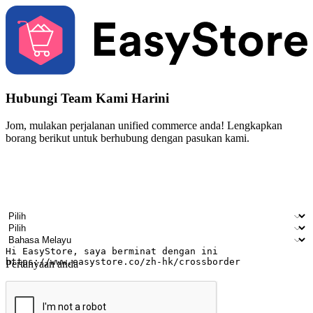
Hubungi Team Kami Harini
Jom, mulakan perjalanan unified commerce anda! Lengkapkan
borang berikut untuk berhubung dengan pasukan kami.
Nama
Nama syarikat
Alamat e-mel
Nombor telefon bimbit
Industri perniagaan
Kedai fizikal
Bahasa pilihan
Pertanyaan anda