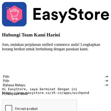
Hubungi Team Kami Harini
Jom, mulakan perjalanan unified commerce anda! Lengkapkan
borang berikut untuk berhubung dengan pasukan kami.
Nama
Nama syarikat
Alamat e-mel
Nombor telefon bimbit
Industri perniagaan
Kedai fizikal
Bahasa pilihan
Pertanyaan anda