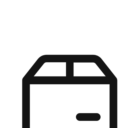
Kuasa pilihan di tangan pelanggan anda dengan pengalaman yang
disesuaikan. Dari fleksibiliti "Beli Dalam Talian, Ambil Di Kedai"
hingga kemudahan "Beli Di Kedai, Hantar Ke Rumah", kami
memastikan setiap aspek pengalaman membeli-belah disesuaikan
untuk memenuhi keperluan mereka.