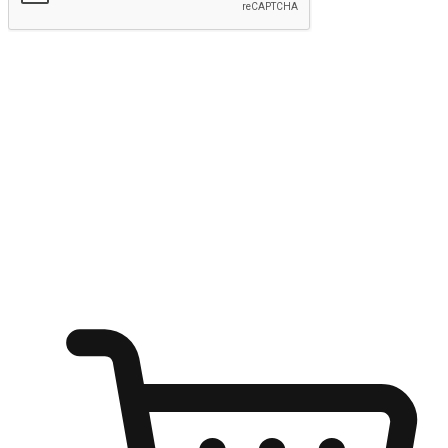
Hantar
Menyinari kegembiraan membeli-belah
di mana sahaja
Ubah setiap saat menjadi peluang untuk penemuan, sama ada dari
meja pejabat, keselesaan sofa, ataupun semasa menunggu kawan di
kedai kopi. Berikan pelanggan kebebasan untuk menjelajah
keinginan berbelanja dari mana-mana dan berbelanja melalui laman
web atau aplikasi mudah alih.