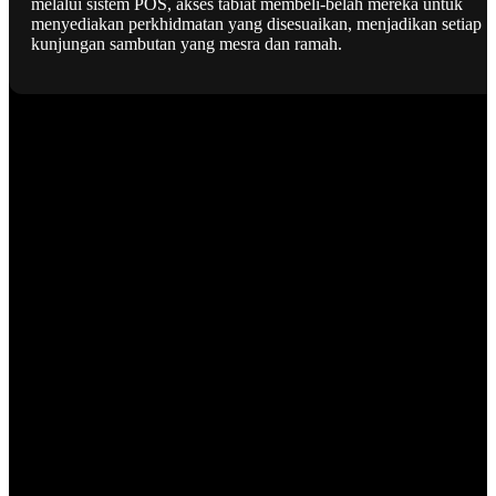
melalui sistem POS, akses tabiat membeli-belah mereka untuk
menyediakan perkhidmatan yang disesuaikan, menjadikan setiap
kunjungan sambutan yang mesra dan ramah.