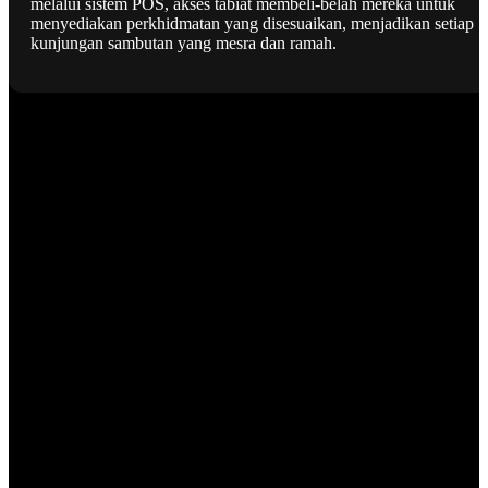
melalui sistem POS, akses tabiat membeli-belah mereka untuk
menyediakan perkhidmatan yang disesuaikan, menjadikan setiap
kunjungan sambutan yang mesra dan ramah.