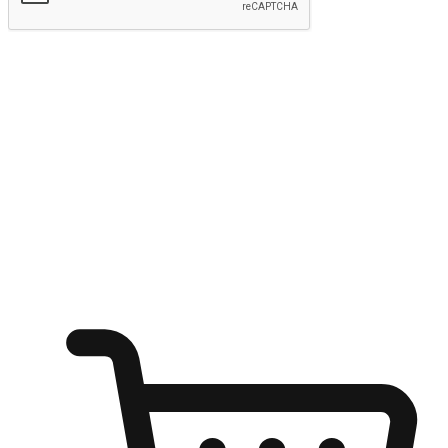
Hantar
Menyinari kegembiraan membeli-belah
di mana sahaja
Ubah setiap saat menjadi peluang untuk penemuan, sama ada dari
meja pejabat, keselesaan sofa, ataupun semasa menunggu kawan di
kedai kopi. Berikan pelanggan kebebasan untuk menjelajah
keinginan berbelanja dari mana-mana dan berbelanja melalui laman
web atau aplikasi mudah alih.