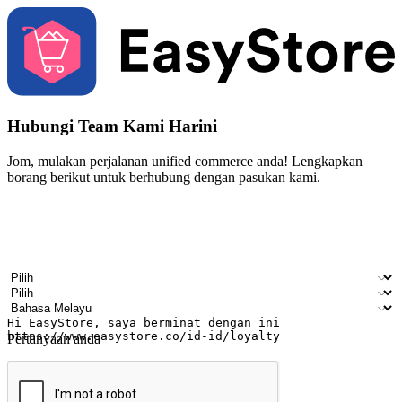
Hubungi Team Kami Harini
Jom, mulakan perjalanan unified commerce anda! Lengkapkan
borang berikut untuk berhubung dengan pasukan kami.
Nama
Nama syarikat
Alamat e-mel
Nombor telefon bimbit
Industri perniagaan
Kedai fizikal
Bahasa pilihan
Pertanyaan anda