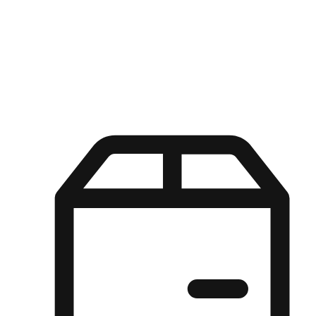
Kuasa pilihan di tangan pelanggan anda dengan pengalaman yang
disesuaikan. Dari fleksibiliti "Beli Dalam Talian, Ambil Di Kedai"
hingga kemudahan "Beli Di Kedai, Hantar Ke Rumah", kami
memastikan setiap aspek pengalaman membeli-belah disesuaikan
untuk memenuhi keperluan mereka.