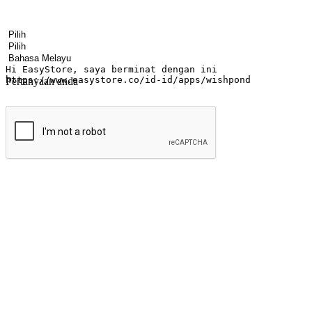
Nama
Nama syarikat
Alamat e-mel
Nombor telefon bimbit
Industri perniagaan
Kedai fizikal
Bahasa pilihan
Pertanyaan anda
Hantar
Menyinari kegembiraan membeli-belah di
Ubah setiap saat menjadi peluang untuk penemuan, sama ada dari me
berbelanja dari mana-mana dan berbelanja melalui laman web atau apl