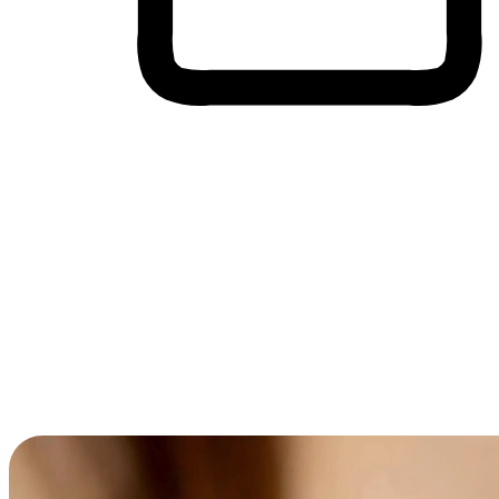
Membeli-Belah Lintas Peranti