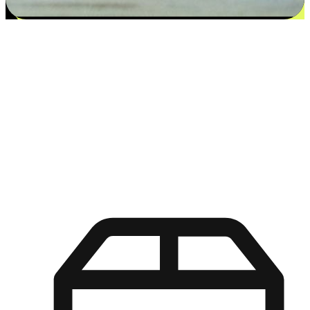
更多选择：从付款到收货让客户更满意
EasyStore尊重客户的各别情况和个性化需求，提供更得多选择
权给您的客户。无论是灵活的“在线购买，店内取货”，还是便
利的“店内购买，送货上门”，都能确保客户购物旅程的每一个
环节，可以适应他们的生活方式需求，帮助您的品牌在市场中
脱颖而出。