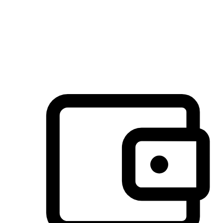
许多客户喜欢送货到家的便捷性和期待感，而有些客户则偏
于选择自取服务，以节省运费或更好地配合时间安排。对这
消费行为的重视，能够显著提升客户的满意度。