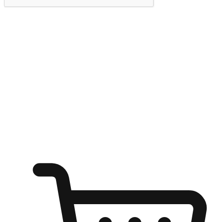
提交
随心所欲：让客户更轻易贴近您的品牌
无论是办公桌前的专注、沙发上的悠闲、还是在咖啡馆等待朋
友的片刻，让任何场景都能成为客户探索购物的瞬间。我们为
客户打造无缝的购物体验，让他们在任何场景都能轻松地贴近
自己喜欢的品牌，自由切换喜欢的购物方式，享受随时探索购
物的乐趣。