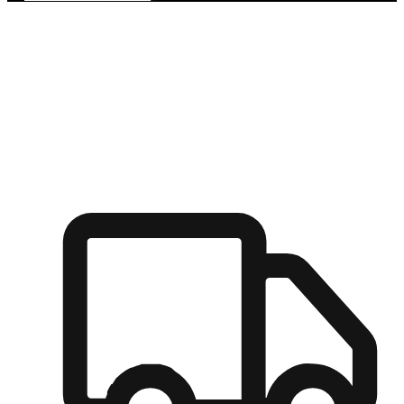
多元彈性物流
無論宅配到家或是到店自取，都能滿足顧客的需求，物流的靈
活度可成為購物決策的關鍵因素。