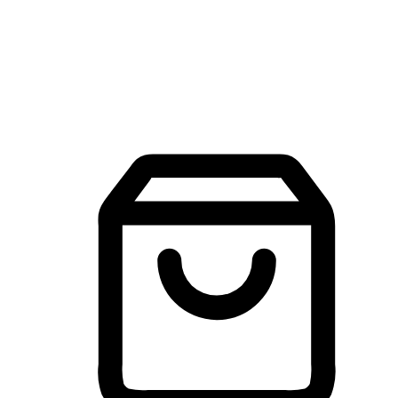
建立線上品牌官網，讓顧客能夠透過搜尋引擎查詢並進行更
入的互動。