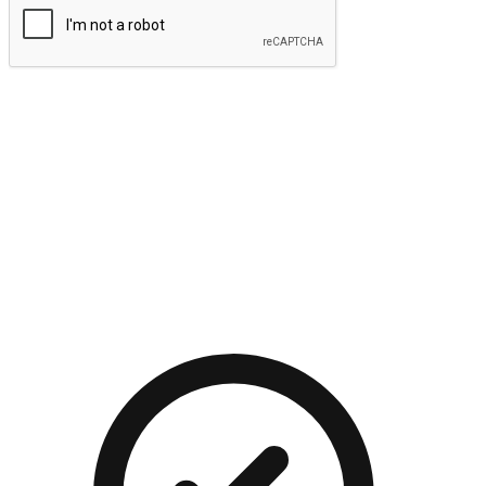
提交
流暢的購物旅程
讓顧客無論是透過手機、網頁或是應用程式都能盡情享受購
物。當他們使用不同介面卻擁有一致性的體驗時，能有效提升
對您品牌的好感度。