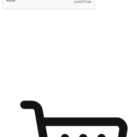
Hantar
Menyinari kegembiraan membeli-belah
di mana sahaja
Ubah setiap saat menjadi peluang untuk penemuan, sama ada dari
meja pejabat, keselesaan sofa, ataupun semasa menunggu kawan di
kedai kopi. Berikan pelanggan kebebasan untuk menjelajah
keinginan berbelanja dari mana-mana dan berbelanja melalui laman
web atau aplikasi mudah alih.