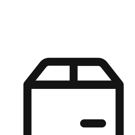
Kuasa pilihan di tangan pelanggan anda dengan pengalaman yang
disesuaikan. Dari fleksibiliti "Beli Dalam Talian, Ambil Di Kedai"
hingga kemudahan "Beli Di Kedai, Hantar Ke Rumah", kami
memastikan setiap aspek pengalaman membeli-belah disesuaikan
untuk memenuhi keperluan mereka.