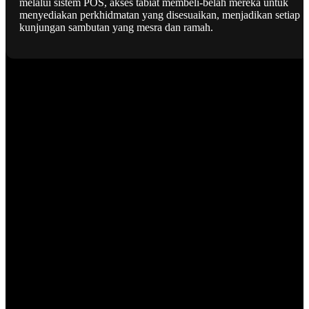
melalui sistem POS, akses tabiat membeli-belah mereka untuk
menyediakan perkhidmatan yang disesuaikan, menjadikan setiap
kunjungan sambutan yang mesra dan ramah.