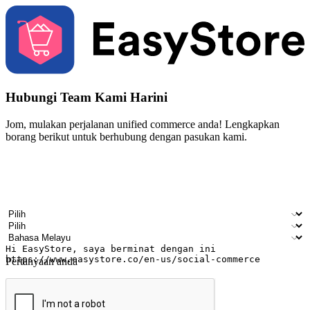
Hubungi Team Kami Harini
Jom, mulakan perjalanan unified commerce anda! Lengkapkan
borang berikut untuk berhubung dengan pasukan kami.
Nama
Nama syarikat
Alamat e-mel
Nombor telefon bimbit
Industri perniagaan
Kedai fizikal
Bahasa pilihan
Pertanyaan anda