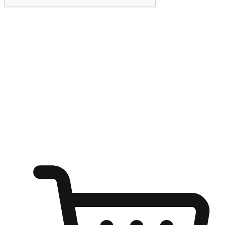
提交
随心所欲：让客户更轻易贴近您的品牌
无论是办公桌前的专注、沙发上的悠闲、还是在咖啡馆等待朋
友的片刻，让任何场景都能成为客户探索购物的瞬间。我们为
客户打造无缝的购物体验，让他们在任何场景都能轻松地贴近
自己喜欢的品牌，自由切换喜欢的购物方式，享受随时探索购
物的乐趣。