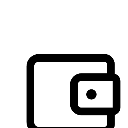
许多客户喜欢送货到家的便捷性和期待感，而有些客户则偏
于选择自取服务，以节省运费或更好地配合时间安排。对这
消费行为的重视，能够显著提升客户的满意度。