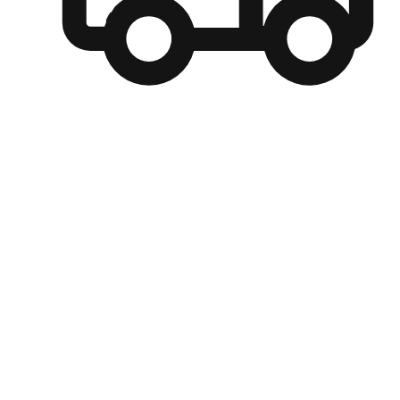
自選運送方式
顧客可以根據喜好選擇取貨日期和時間，並搭配到店自取、
商取貨或是宅配到府，達到高便捷及個人化的服務。