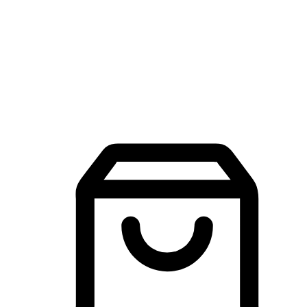
品牌探索
建立線上品牌官網，讓顧客能夠透過搜尋引擎查詢並進行更
入的互動。