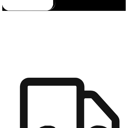
多元彈性物流
無論宅配到家或是到店自取，都能滿足顧客的需求，物流的靈
活度可成為購物決策的關鍵因素。