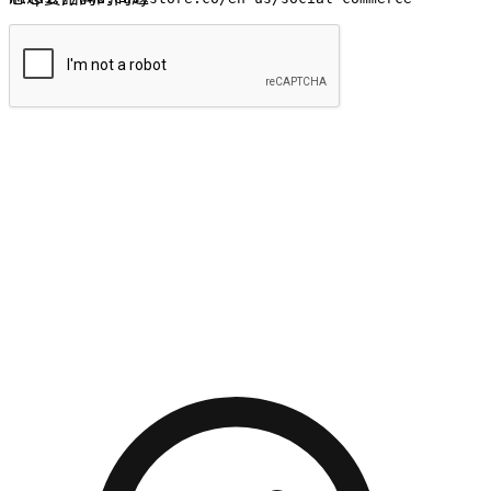
提交
流暢的購物旅程
讓顧客無論是透過手機、網頁或是應用程式都能盡情享受購
物。當他們使用不同介面卻擁有一致性的體驗時，能有效提升
對您品牌的好感度。