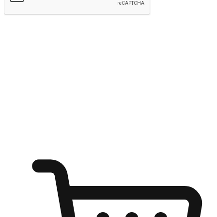
Hantar
Menyinari kegembiraan membeli-belah
di mana sahaja
Ubah setiap saat menjadi peluang untuk penemuan, sama ada dari
meja pejabat, keselesaan sofa, ataupun semasa menunggu kawan di
kedai kopi. Berikan pelanggan kebebasan untuk menjelajah
keinginan berbelanja dari mana-mana dan berbelanja melalui laman
web atau aplikasi mudah alih.