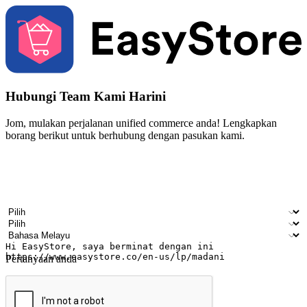
Hubungi Team Kami Harini
Jom, mulakan perjalanan unified commerce anda! Lengkapkan
borang berikut untuk berhubung dengan pasukan kami.
Nama
Nama syarikat
Alamat e-mel
Nombor telefon bimbit
Industri perniagaan
Kedai fizikal
Bahasa pilihan
Pertanyaan anda