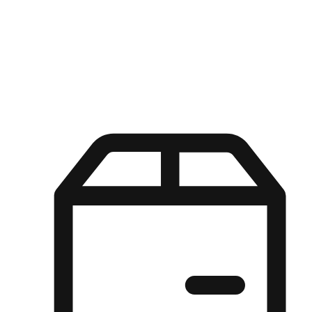
Kuasa pilihan di tangan pelanggan anda dengan pengalaman yang
disesuaikan. Dari fleksibiliti "Beli Dalam Talian, Ambil Di Kedai"
hingga kemudahan "Beli Di Kedai, Hantar Ke Rumah", kami
memastikan setiap aspek pengalaman membeli-belah disesuaikan
untuk memenuhi keperluan mereka.