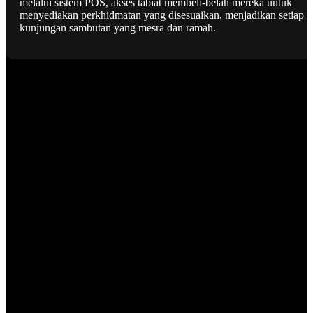
melalui sistem POS, akses tabiat membeli-belah mereka untuk
menyediakan perkhidmatan yang disesuaikan, menjadikan setiap
kunjungan sambutan yang mesra dan ramah.