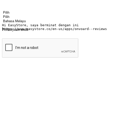
Nama
Nama syarikat
Alamat e-mel
Nombor telefon bimbit
Industri perniagaan
Kedai fizikal
Bahasa pilihan
Pertanyaan anda
Hantar
Menyinari kegembiraan membeli-belah di
Ubah setiap saat menjadi peluang untuk penemuan, sama ada dari me
berbelanja dari mana-mana dan berbelanja melalui laman web atau apl