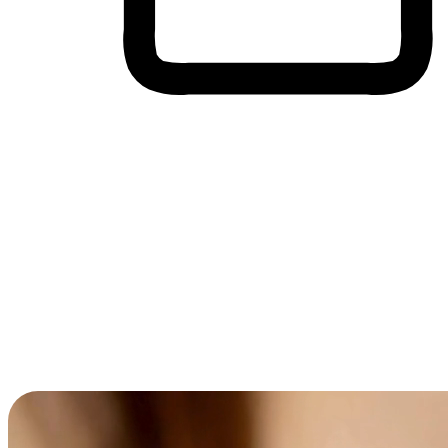
Membeli-Belah Lintas Peranti