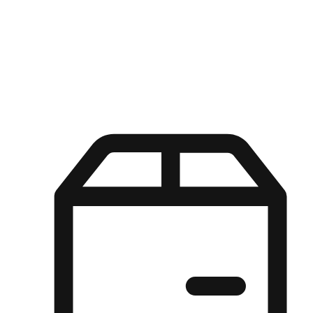
Kuasa pilihan di tangan pelanggan anda dengan pengalaman yang
disesuaikan. Dari fleksibiliti "Beli Dalam Talian, Ambil Di Kedai"
hingga kemudahan "Beli Di Kedai, Hantar Ke Rumah", kami
memastikan setiap aspek pengalaman membeli-belah disesuaikan
untuk memenuhi keperluan mereka.