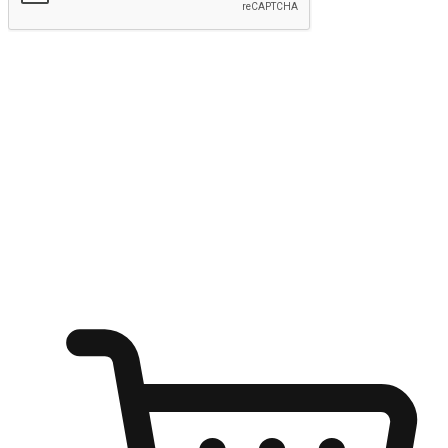
Hantar
Menyinari kegembiraan membeli-belah
di mana sahaja
Ubah setiap saat menjadi peluang untuk penemuan, sama ada dari
meja pejabat, keselesaan sofa, ataupun semasa menunggu kawan di
kedai kopi. Berikan pelanggan kebebasan untuk menjelajah
keinginan berbelanja dari mana-mana dan berbelanja melalui laman
web atau aplikasi mudah alih.