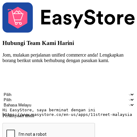
Hubungi Team Kami Harini
Jom, mulakan perjalanan unified commerce anda! Lengkapkan
borang berikut untuk berhubung dengan pasukan kami.
Nama
Nama syarikat
Alamat e-mel
Nombor telefon bimbit
Industri perniagaan
Kedai fizikal
Bahasa pilihan
Pertanyaan anda