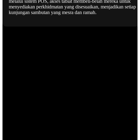
melalui sistem POS, akses tabiat membeli-belah mereka untuk
menyediakan perkhidmatan yang disesuaikan, menjadikan setiap
kunjungan sambutan yang mesra dan ramah.