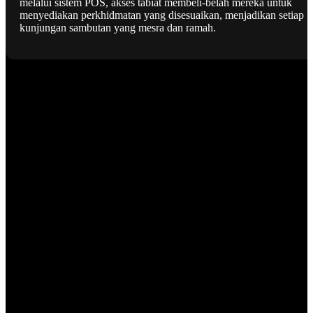
melalui sistem POS, akses tabiat membeli-belah mereka untuk
menyediakan perkhidmatan yang disesuaikan, menjadikan setiap
kunjungan sambutan yang mesra dan ramah.