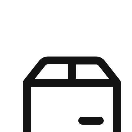
Kuasa pilihan di tangan pelanggan anda dengan pengalaman yang
disesuaikan. Dari fleksibiliti "Beli Dalam Talian, Ambil Di Kedai"
hingga kemudahan "Beli Di Kedai, Hantar Ke Rumah", kami
memastikan setiap aspek pengalaman membeli-belah disesuaikan
untuk memenuhi keperluan mereka.