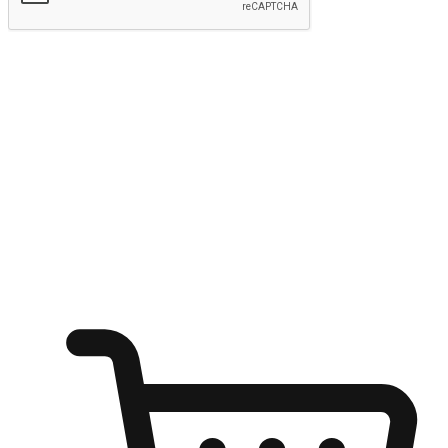
Hantar
Menyinari kegembiraan membeli-belah
di mana sahaja
Ubah setiap saat menjadi peluang untuk penemuan, sama ada dari
meja pejabat, keselesaan sofa, ataupun semasa menunggu kawan di
kedai kopi. Berikan pelanggan kebebasan untuk menjelajah
keinginan berbelanja dari mana-mana dan berbelanja melalui laman
web atau aplikasi mudah alih.