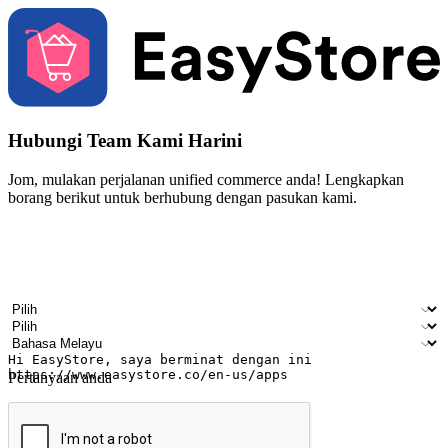
Hubungi Team Kami Harini
Jom, mulakan perjalanan unified commerce anda! Lengkapkan
borang berikut untuk berhubung dengan pasukan kami.
Nama
Nama syarikat
Alamat e-mel
Nombor telefon bimbit
Industri perniagaan
Kedai fizikal
Bahasa pilihan
Pertanyaan anda