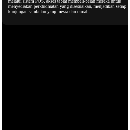
melalui sistem POS, akses tabiat membeli-belah mereka untuk
menyediakan perkhidmatan yang disesuaikan, menjadikan setiap
kunjungan sambutan yang mesra dan ramah.