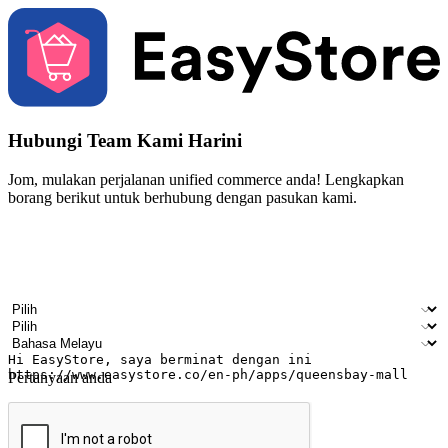
Hubungi Team Kami Harini
Jom, mulakan perjalanan unified commerce anda! Lengkapkan
borang berikut untuk berhubung dengan pasukan kami.
Nama
Nama syarikat
Alamat e-mel
Nombor telefon bimbit
Industri perniagaan
Kedai fizikal
Bahasa pilihan
Pertanyaan anda