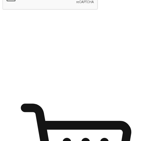
Hantar
Menyinari kegembiraan membeli-belah
di mana sahaja
Ubah setiap saat menjadi peluang untuk penemuan, sama ada dari
meja pejabat, keselesaan sofa, ataupun semasa menunggu kawan di
kedai kopi. Berikan pelanggan kebebasan untuk menjelajah
keinginan berbelanja dari mana-mana dan berbelanja melalui laman
web atau aplikasi mudah alih.