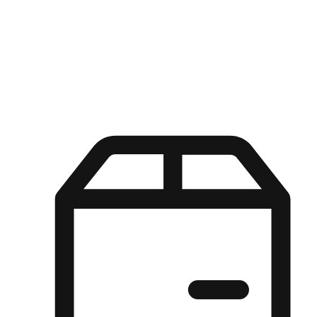
Kuasa pilihan di tangan pelanggan anda dengan pengalaman yang
disesuaikan. Dari fleksibiliti "Beli Dalam Talian, Ambil Di Kedai"
hingga kemudahan "Beli Di Kedai, Hantar Ke Rumah", kami
memastikan setiap aspek pengalaman membeli-belah disesuaikan
untuk memenuhi keperluan mereka.