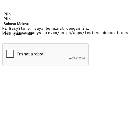
Nama
Nama syarikat
Alamat e-mel
Nombor telefon bimbit
Industri perniagaan
Kedai fizikal
Bahasa pilihan
Pertanyaan anda
Hantar
Menyinari kegembiraan membeli-belah di
Ubah setiap saat menjadi peluang untuk penemuan, sama ada dari me
berbelanja dari mana-mana dan berbelanja melalui laman web atau apl