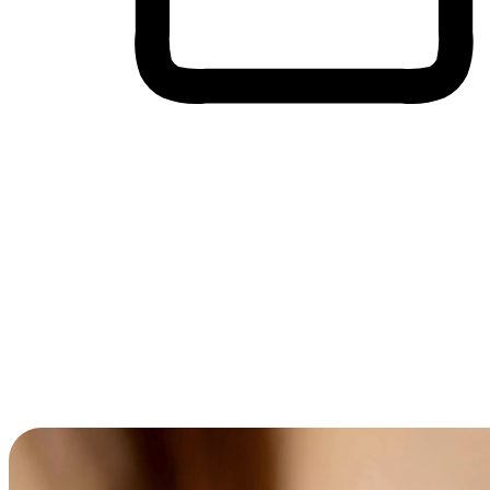
Membeli-Belah Lintas Peranti