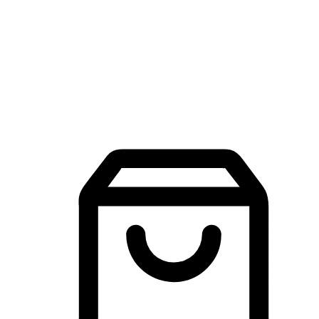
品牌探索
建立線上品牌官網，讓顧客能夠透過搜尋引擎查詢並進行更
入的互動。