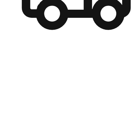
自選運送方式
顧客可以根據喜好選擇取貨日期和時間，並搭配到店自取、
商取貨或是宅配到府，達到高便捷及個人化的服務。