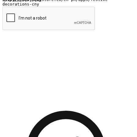
提交
流暢的購物旅程
讓顧客無論是透過手機、網頁或是應用程式都能盡情享受購
物。當他們使用不同介面卻擁有一致性的體驗時，能有效提升
對您品牌的好感度。