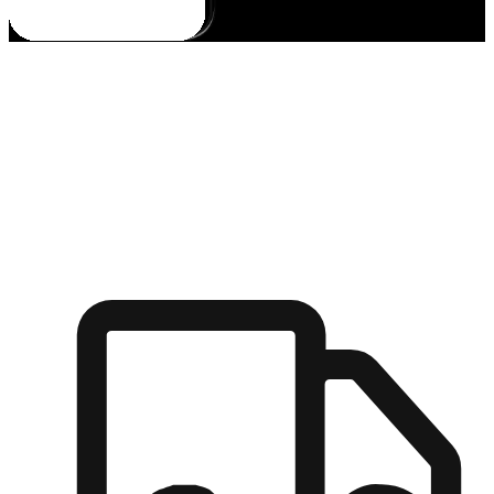
多元彈性物流
無論宅配到家或是到店自取，都能滿足顧客的需求，物流的靈
活度可成為購物決策的關鍵因素。