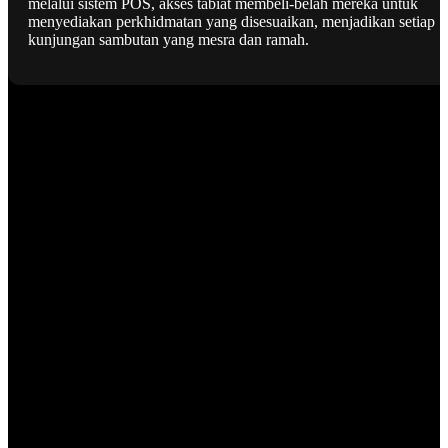
melalui sistem POS, akses tabiat membeli-belah mereka untuk
menyediakan perkhidmatan yang disesuaikan, menjadikan setiap
kunjungan sambutan yang mesra dan ramah.