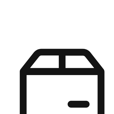
Kuasa pilihan di tangan pelanggan anda dengan pengalaman yang
disesuaikan. Dari fleksibiliti "Beli Dalam Talian, Ambil Di Kedai"
hingga kemudahan "Beli Di Kedai, Hantar Ke Rumah", kami
memastikan setiap aspek pengalaman membeli-belah disesuaikan
untuk memenuhi keperluan mereka.