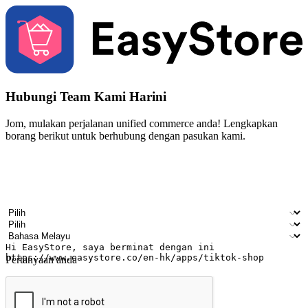
Hubungi Team Kami Harini
Jom, mulakan perjalanan unified commerce anda! Lengkapkan
borang berikut untuk berhubung dengan pasukan kami.
Nama
Nama syarikat
Alamat e-mel
Nombor telefon bimbit
Industri perniagaan
Kedai fizikal
Bahasa pilihan
Pertanyaan anda