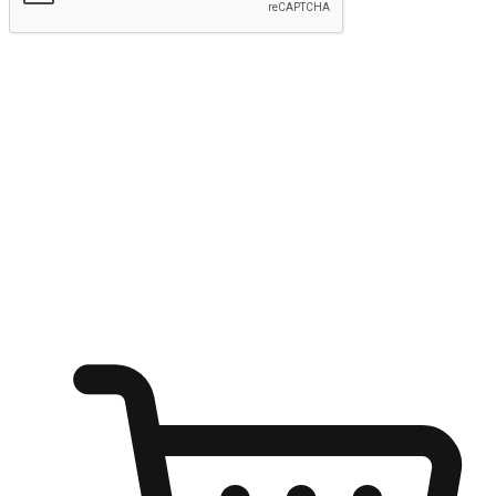
Hantar
Menyinari kegembiraan membeli-belah
di mana sahaja
Ubah setiap saat menjadi peluang untuk penemuan, sama ada dari
meja pejabat, keselesaan sofa, ataupun semasa menunggu kawan di
kedai kopi. Berikan pelanggan kebebasan untuk menjelajah
keinginan berbelanja dari mana-mana dan berbelanja melalui laman
web atau aplikasi mudah alih.