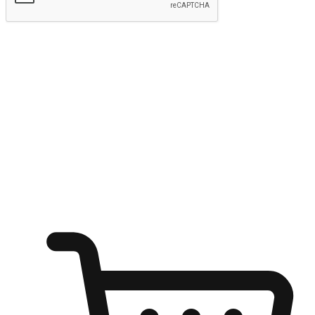
kirim
Menyinari kegembiraan membeli-belah
di mana sahaja
Ubah setiap saat menjadi peluang untuk penemuan, sama ada dari
meja pejabat, keselesaan sofa, ataupun semasa menunggu kawan di
kedai kopi. Berikan pelanggan kebebasan untuk menjelajah
keinginan berbelanja dari mana-mana dan berbelanja melalui laman
web atau aplikasi mudah alih.