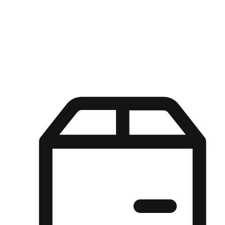
Kuasa pilihan di tangan pelanggan anda dengan pengalaman yang
disesuaikan. Dari fleksibiliti "Beli Dalam Talian, Ambil Di Kedai"
hingga kemudahan "Beli Di Kedai, Hantar Ke Rumah", kami
memastikan setiap aspek pengalaman membeli-belah disesuaikan
untuk memenuhi keperluan mereka.