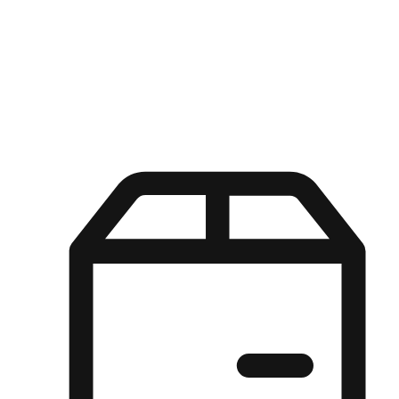
Kuasa pilihan di tangan pelanggan anda dengan pengalaman yang
disesuaikan. Dari fleksibiliti "Beli Dalam Talian, Ambil Di Kedai"
hingga kemudahan "Beli Di Kedai, Hantar Ke Rumah", kami
memastikan setiap aspek pengalaman membeli-belah disesuaikan
untuk memenuhi keperluan mereka.