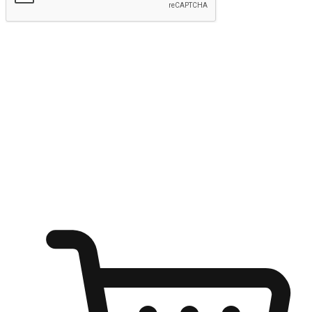
kirim
Menyinari kegembiraan membeli-belah
di mana sahaja
Ubah setiap saat menjadi peluang untuk penemuan, sama ada dari
meja pejabat, keselesaan sofa, ataupun semasa menunggu kawan di
kedai kopi. Berikan pelanggan kebebasan untuk menjelajah
keinginan berbelanja dari mana-mana dan berbelanja melalui laman
web atau aplikasi mudah alih.