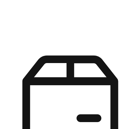
Kuasa pilihan di tangan pelanggan anda dengan pengalaman yang
disesuaikan. Dari fleksibiliti "Beli Dalam Talian, Ambil Di Kedai"
hingga kemudahan "Beli Di Kedai, Hantar Ke Rumah", kami
memastikan setiap aspek pengalaman membeli-belah disesuaikan
untuk memenuhi keperluan mereka.