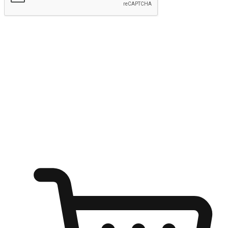
kirim
Menyinari kegembiraan membeli-belah
di mana sahaja
Ubah setiap saat menjadi peluang untuk penemuan, sama ada dari
meja pejabat, keselesaan sofa, ataupun semasa menunggu kawan di
kedai kopi. Berikan pelanggan kebebasan untuk menjelajah
keinginan berbelanja dari mana-mana dan berbelanja melalui laman
web atau aplikasi mudah alih.