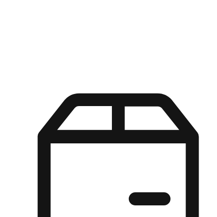
Kuasa pilihan di tangan pelanggan anda dengan pengalaman yang
disesuaikan. Dari fleksibiliti "Beli Dalam Talian, Ambil Di Kedai"
hingga kemudahan "Beli Di Kedai, Hantar Ke Rumah", kami
memastikan setiap aspek pengalaman membeli-belah disesuaikan
untuk memenuhi keperluan mereka.