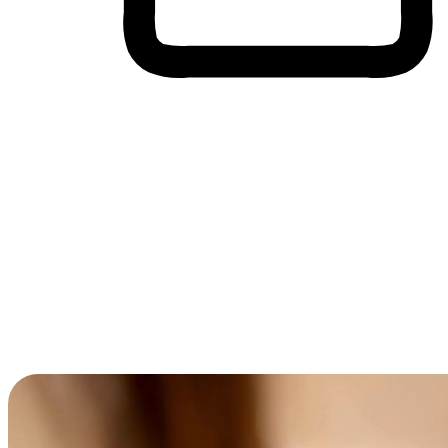
Membeli-Belah Lintas Peranti