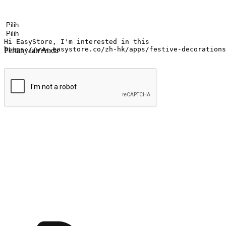
Nama
Nama perusahaan
Alamat surel
Nomor ponsel
Industri bisnis
Toko Fisik
Pertanyaan Anda
kirim
Menyinari kegembiraan membeli-belah di
Ubah setiap saat menjadi peluang untuk penemuan, sama ada dari me
berbelanja dari mana-mana dan berbelanja melalui laman web atau apl