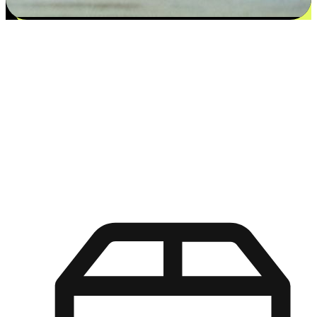
更多选择：从付款到收货让客户更满意
EasyStore尊重客户的各别情况和个性化需求，提供更得多选择
权给您的客户。无论是灵活的“在线购买，店内取货”，还是便
利的“店内购买，送货上门”，都能确保客户购物旅程的每一个
环节，可以适应他们的生活方式需求，帮助您的品牌在市场中
脱颖而出。