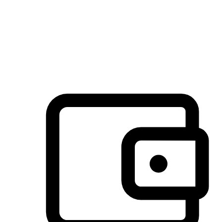
许多客户喜欢送货到家的便捷性和期待感，而有些客户则偏
于选择自取服务，以节省运费或更好地配合时间安排。对这
消费行为的重视，能够显著提升客户的满意度。