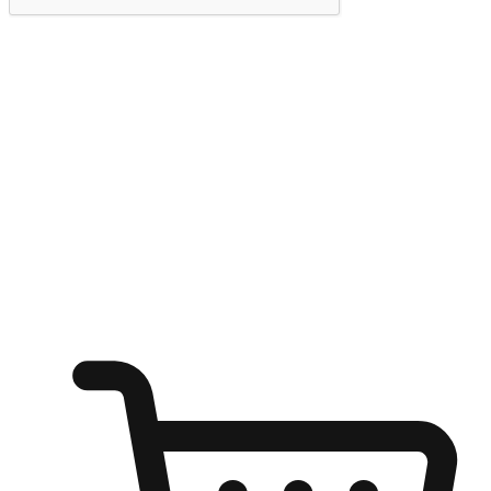
提交
随心所欲：让客户更轻易贴近您的品牌
无论是办公桌前的专注、沙发上的悠闲、还是在咖啡馆等待朋
友的片刻，让任何场景都能成为客户探索购物的瞬间。我们为
客户打造无缝的购物体验，让他们在任何场景都能轻松地贴近
自己喜欢的品牌，自由切换喜欢的购物方式，享受随时探索购
物的乐趣。