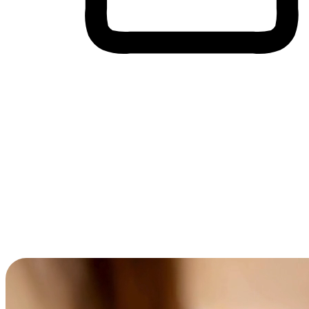
Membeli-Belah Lintas Peranti