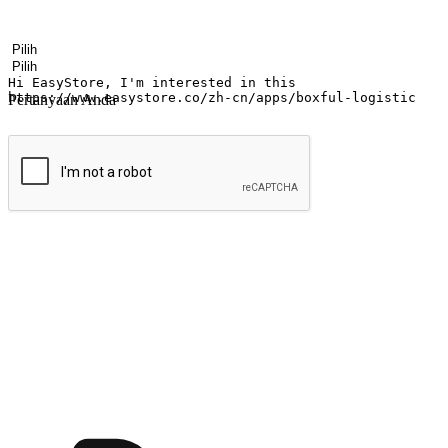
Nama
Nama perusahaan
Alamat surel
Nomor ponsel
Industri bisnis
Toko Fisik
Pertanyaan Anda
kirim
Menyinari kegembiraan membeli-belah di
Ubah setiap saat menjadi peluang untuk penemuan, sama ada dari me
berbelanja dari mana-mana dan berbelanja melalui laman web atau apl