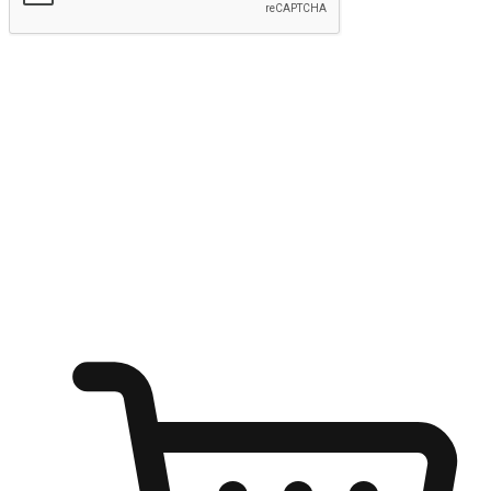
kirim
Menyinari kegembiraan membeli-belah
di mana sahaja
Ubah setiap saat menjadi peluang untuk penemuan, sama ada dari
meja pejabat, keselesaan sofa, ataupun semasa menunggu kawan di
kedai kopi. Berikan pelanggan kebebasan untuk menjelajah
keinginan berbelanja dari mana-mana dan berbelanja melalui laman
web atau aplikasi mudah alih.