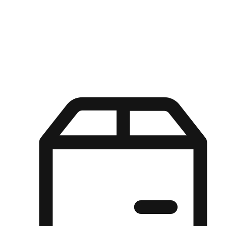
Kuasa pilihan di tangan pelanggan anda dengan pengalaman yang
disesuaikan. Dari fleksibiliti "Beli Dalam Talian, Ambil Di Kedai"
hingga kemudahan "Beli Di Kedai, Hantar Ke Rumah", kami
memastikan setiap aspek pengalaman membeli-belah disesuaikan
untuk memenuhi keperluan mereka.