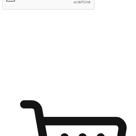
kirim
Menyinari kegembiraan membeli-belah
di mana sahaja
Ubah setiap saat menjadi peluang untuk penemuan, sama ada dari
meja pejabat, keselesaan sofa, ataupun semasa menunggu kawan di
kedai kopi. Berikan pelanggan kebebasan untuk menjelajah
keinginan berbelanja dari mana-mana dan berbelanja melalui laman
web atau aplikasi mudah alih.