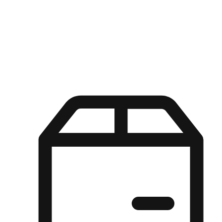
Kuasa pilihan di tangan pelanggan anda dengan pengalaman yang
disesuaikan. Dari fleksibiliti "Beli Dalam Talian, Ambil Di Kedai"
hingga kemudahan "Beli Di Kedai, Hantar Ke Rumah", kami
memastikan setiap aspek pengalaman membeli-belah disesuaikan
untuk memenuhi keperluan mereka.