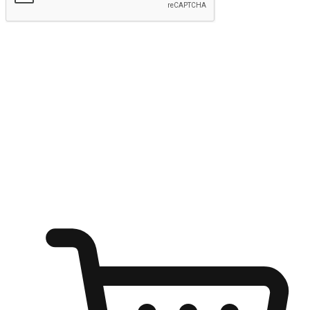
kirim
Menyinari kegembiraan membeli-belah
di mana sahaja
Ubah setiap saat menjadi peluang untuk penemuan, sama ada dari
meja pejabat, keselesaan sofa, ataupun semasa menunggu kawan di
kedai kopi. Berikan pelanggan kebebasan untuk menjelajah
keinginan berbelanja dari mana-mana dan berbelanja melalui laman
web atau aplikasi mudah alih.