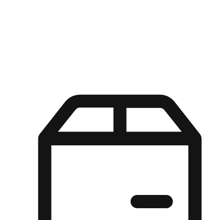
Kuasa pilihan di tangan pelanggan anda dengan pengalaman yang
disesuaikan. Dari fleksibiliti "Beli Dalam Talian, Ambil Di Kedai"
hingga kemudahan "Beli Di Kedai, Hantar Ke Rumah", kami
memastikan setiap aspek pengalaman membeli-belah disesuaikan
untuk memenuhi keperluan mereka.