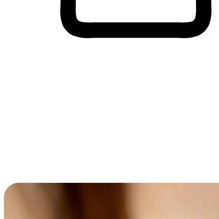
Membeli-Belah Lintas Peranti