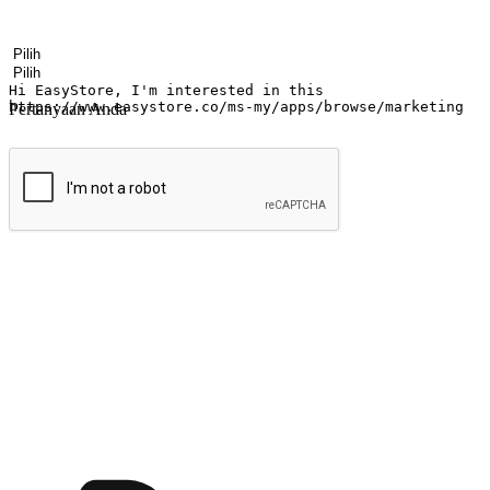
Nama
Nama perusahaan
Alamat surel
Nomor ponsel
Industri bisnis
Toko Fisik
Pertanyaan Anda
kirim
Menyinari kegembiraan membeli-belah di
Ubah setiap saat menjadi peluang untuk penemuan, sama ada dari me
berbelanja dari mana-mana dan berbelanja melalui laman web atau apl