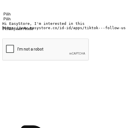
Nama
Nama perusahaan
Alamat surel
Nomor ponsel
Industri bisnis
Toko Fisik
Pertanyaan Anda
kirim
Menyinari kegembiraan membeli-belah di
Ubah setiap saat menjadi peluang untuk penemuan, sama ada dari me
berbelanja dari mana-mana dan berbelanja melalui laman web atau apl