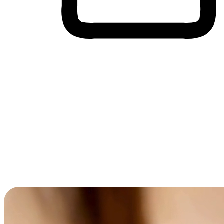
Membeli-Belah Lintas Peranti