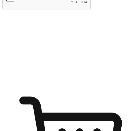
kirim
Menyinari kegembiraan membeli-belah
di mana sahaja
Ubah setiap saat menjadi peluang untuk penemuan, sama ada dari
meja pejabat, keselesaan sofa, ataupun semasa menunggu kawan di
kedai kopi. Berikan pelanggan kebebasan untuk menjelajah
keinginan berbelanja dari mana-mana dan berbelanja melalui laman
web atau aplikasi mudah alih.