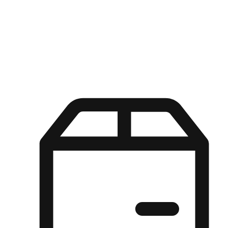
Kuasa pilihan di tangan pelanggan anda dengan pengalaman yang
disesuaikan. Dari fleksibiliti "Beli Dalam Talian, Ambil Di Kedai"
hingga kemudahan "Beli Di Kedai, Hantar Ke Rumah", kami
memastikan setiap aspek pengalaman membeli-belah disesuaikan
untuk memenuhi keperluan mereka.