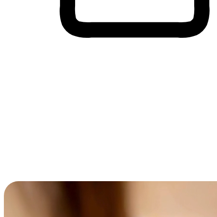
Membeli-Belah Lintas Peranti