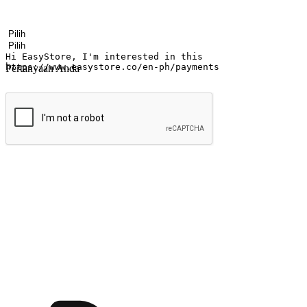
Nama
Nama perusahaan
Alamat surel
Nomor ponsel
Industri bisnis
Toko Fisik
Pertanyaan Anda
kirim
Menyinari kegembiraan membeli-belah di
Ubah setiap saat menjadi peluang untuk penemuan, sama ada dari me
berbelanja dari mana-mana dan berbelanja melalui laman web atau apl