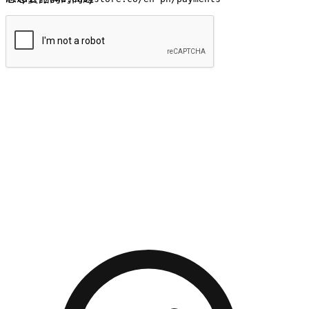
提交
流暢的購物旅程
讓顧客無論是透過手機、網頁或是應用程式都能盡情享受購
物。當他們使用不同介面卻擁有一致性的體驗時，能有效提升
對您品牌的好感度。