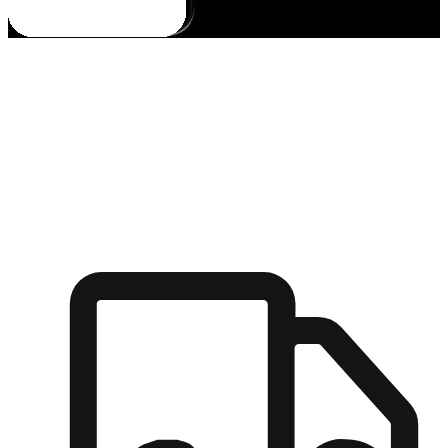
多元彈性物流
無論宅配到家或是到店自取，都能滿足顧客的需求，物流的靈
活度可成為購物決策的關鍵因素。