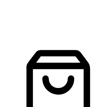
品牌探索
建立線上品牌官網，讓顧客能夠透過搜尋引擎查詢並進行更
入的互動。