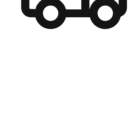
自選運送方式
顧客可以根據喜好選擇取貨日期和時間，並搭配到店自取、
商取貨或是宅配到府，達到高便捷及個人化的服務。