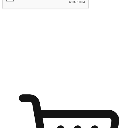
kirim
Menyinari kegembiraan membeli-belah
di mana sahaja
Ubah setiap saat menjadi peluang untuk penemuan, sama ada dari
meja pejabat, keselesaan sofa, ataupun semasa menunggu kawan di
kedai kopi. Berikan pelanggan kebebasan untuk menjelajah
keinginan berbelanja dari mana-mana dan berbelanja melalui laman
web atau aplikasi mudah alih.