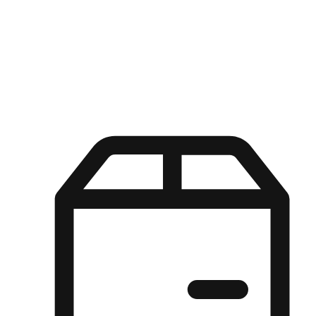
Kuasa pilihan di tangan pelanggan anda dengan pengalaman yang
disesuaikan. Dari fleksibiliti "Beli Dalam Talian, Ambil Di Kedai"
hingga kemudahan "Beli Di Kedai, Hantar Ke Rumah", kami
memastikan setiap aspek pengalaman membeli-belah disesuaikan
untuk memenuhi keperluan mereka.