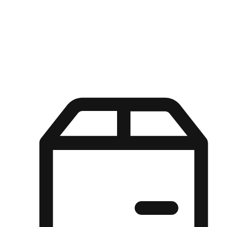
Kuasa pilihan di tangan pelanggan anda dengan pengalaman yang
disesuaikan. Dari fleksibiliti "Beli Dalam Talian, Ambil Di Kedai"
hingga kemudahan "Beli Di Kedai, Hantar Ke Rumah", kami
memastikan setiap aspek pengalaman membeli-belah disesuaikan
untuk memenuhi keperluan mereka.