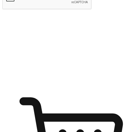
kirim
Menyinari kegembiraan membeli-belah
di mana sahaja
Ubah setiap saat menjadi peluang untuk penemuan, sama ada dari
meja pejabat, keselesaan sofa, ataupun semasa menunggu kawan di
kedai kopi. Berikan pelanggan kebebasan untuk menjelajah
keinginan berbelanja dari mana-mana dan berbelanja melalui laman
web atau aplikasi mudah alih.