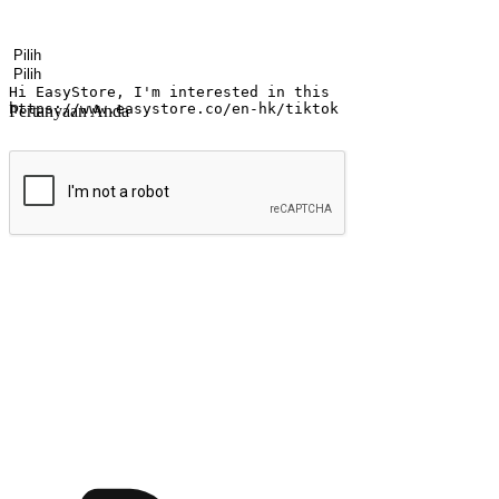
Nama
Nama perusahaan
Alamat surel
Nomor ponsel
Industri bisnis
Toko Fisik
Pertanyaan Anda
kirim
Menyinari kegembiraan membeli-belah di
Ubah setiap saat menjadi peluang untuk penemuan, sama ada dari me
berbelanja dari mana-mana dan berbelanja melalui laman web atau apl