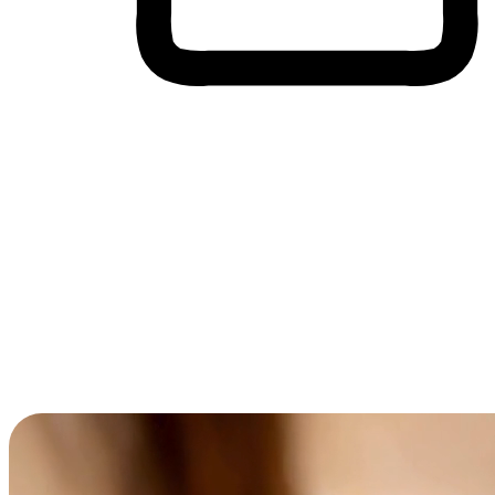
Membeli-Belah Lintas Peranti