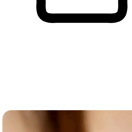
Membeli-Belah Lintas Peranti