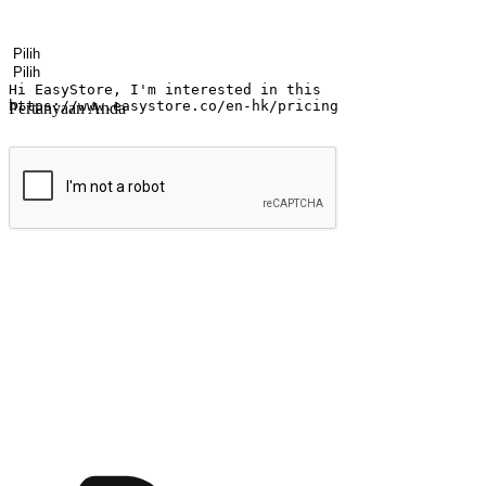
Nama
Nama perusahaan
Alamat surel
Nomor ponsel
Industri bisnis
Toko Fisik
Pertanyaan Anda
kirim
Menyinari kegembiraan membeli-belah di
Ubah setiap saat menjadi peluang untuk penemuan, sama ada dari me
berbelanja dari mana-mana dan berbelanja melalui laman web atau apl