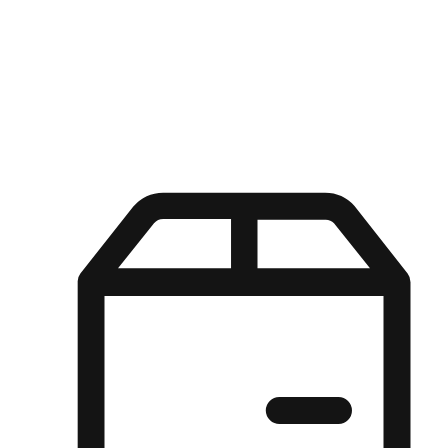
Kuasa pilihan di tangan pelanggan anda dengan pengalaman yang
disesuaikan. Dari fleksibiliti "Beli Dalam Talian, Ambil Di Kedai"
hingga kemudahan "Beli Di Kedai, Hantar Ke Rumah", kami
memastikan setiap aspek pengalaman membeli-belah disesuaikan
untuk memenuhi keperluan mereka.