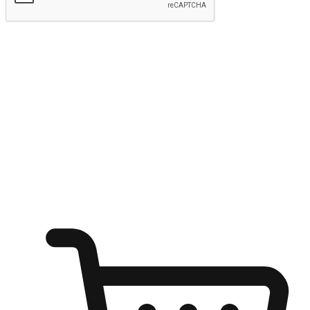
kirim
Menyinari kegembiraan membeli-belah
di mana sahaja
Ubah setiap saat menjadi peluang untuk penemuan, sama ada dari
meja pejabat, keselesaan sofa, ataupun semasa menunggu kawan di
kedai kopi. Berikan pelanggan kebebasan untuk menjelajah
keinginan berbelanja dari mana-mana dan berbelanja melalui laman
web atau aplikasi mudah alih.