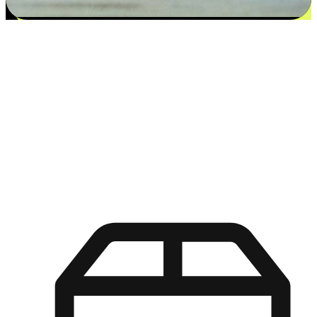
更多选择：从付款到收货让客户更满意
EasyStore尊重客户的各别情况和个性化需求，提供更得多选择
权给您的客户。无论是灵活的“在线购买，店内取货”，还是便
利的“店内购买，送货上门”，都能确保客户购物旅程的每一个
环节，可以适应他们的生活方式需求，帮助您的品牌在市场中
脱颖而出。