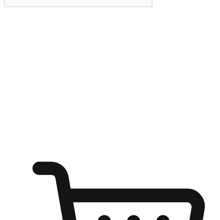
提交
随心所欲：让客户更轻易贴近您的品牌
无论是办公桌前的专注、沙发上的悠闲、还是在咖啡馆等待朋
友的片刻，让任何场景都能成为客户探索购物的瞬间。我们为
客户打造无缝的购物体验，让他们在任何场景都能轻松地贴近
自己喜欢的品牌，自由切换喜欢的购物方式，享受随时探索购
物的乐趣。