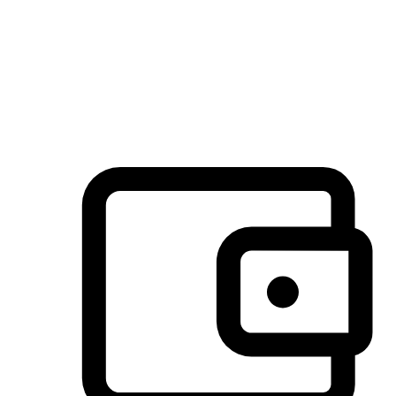
许多客户喜欢送货到家的便捷性和期待感，而有些客户则偏
于选择自取服务，以节省运费或更好地配合时间安排。对这
消费行为的重视，能够显著提升客户的满意度。