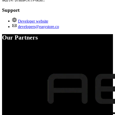
Support
Developer website
developers@easystore.co
Our Partners