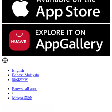
English
Bahasa Malaysia
简体中文
Browse all apps
/
Meiqia 美洽