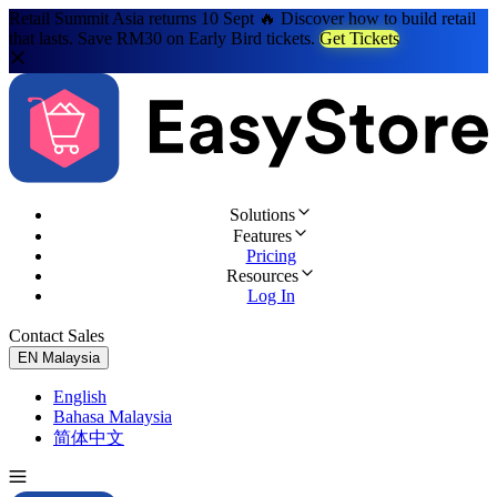
Retail Summit Asia returns 10 Sept 🔥 Discover how to build retail
that lasts. Save RM30 on Early Bird tickets.
Get Tickets
Solutions
Features
Pricing
Resources
Log In
Contact Sales
Try for Free
EN
Malaysia
English
Bahasa Malaysia
简体中文