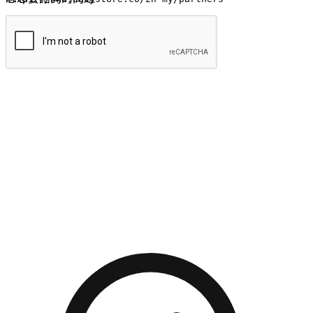
提交
流暢的購物旅程
讓顧客無論是透過手機、網頁或是應用程式都能盡情享受購
物。當他們使用不同介面卻擁有一致性的體驗時，能有效提升
對您品牌的好感度。