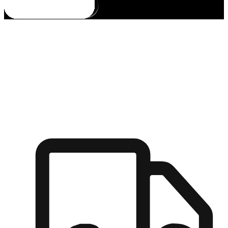
多元彈性物流
無論宅配到家或是到店自取，都能滿足顧客的需求，物流的靈
活度可成為購物決策的關鍵因素。