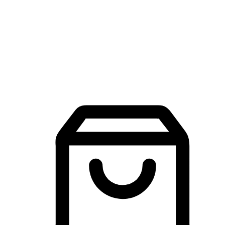
品牌探索
建立線上品牌官網，讓顧客能夠透過搜尋引擎查詢並進行更
入的互動。