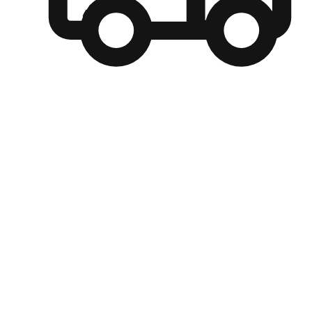
自選運送方式
顧客可以根據喜好選擇取貨日期和時間，並搭配到店自取、
商取貨或是宅配到府，達到高便捷及個人化的服務。