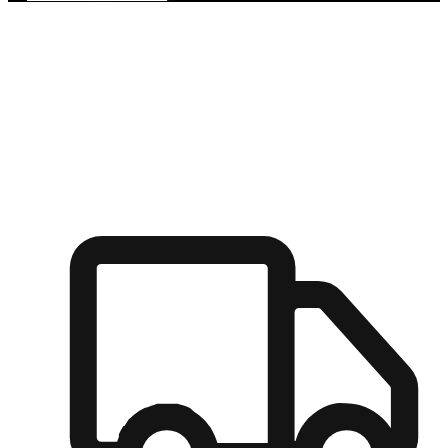
多元彈性物流
無論宅配到家或是到店自取，都能滿足顧客的需求，物流的靈
活度可成為購物決策的關鍵因素。