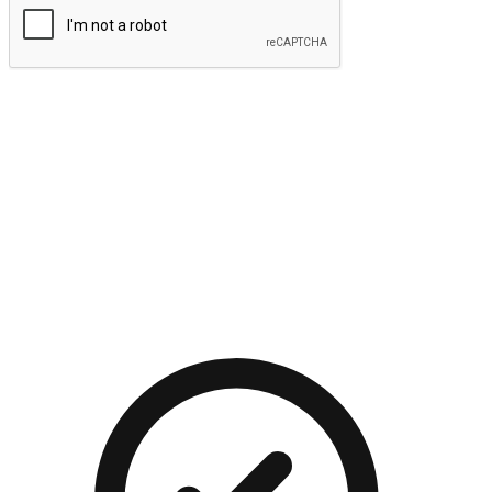
提交
流暢的購物旅程
讓顧客無論是透過手機、網頁或是應用程式都能盡情享受購
物。當他們使用不同介面卻擁有一致性的體驗時，能有效提升
對您品牌的好感度。