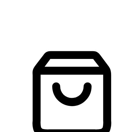
建立線上品牌官網，讓顧客能夠透過搜尋引擎查詢並進行更
入的互動。