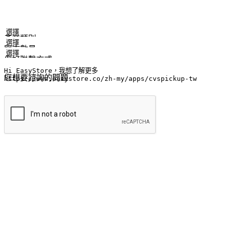
姓名
公司/品牌
電子郵件
手機號碼
產業類別
門市數量
偏好聯繫方式
LINE ID (非必填)
您想要諮詢的問題
提交
流暢的購物旅程
讓顧客無論是透過手機、網頁或是應用程式都能盡情享受購物