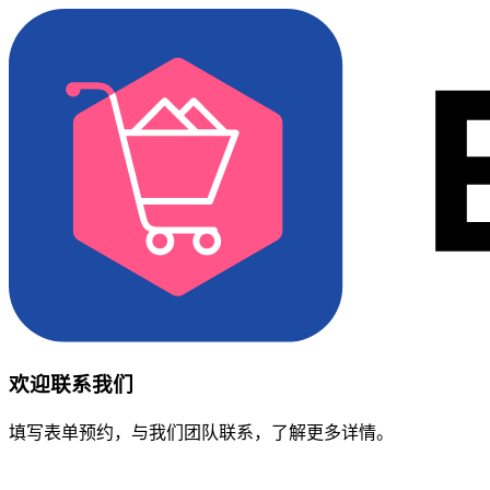
欢迎联系我们
填写表单预约，与我们团队联系，了解更多详情。